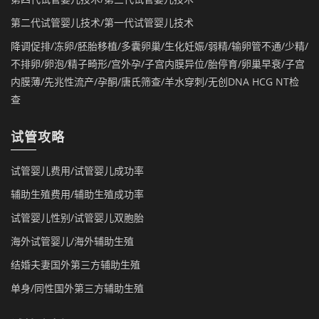
第二代试管婴儿技术/第一代试管婴儿技术
降调促排/冻卵/胚胎移植/多囊卵巢/生化妊娠/弱精/输卵管不通/少精/
不排卵/卵泡/精子畸形/宫外孕/子宫内膜异位/胎停育/卵巢早衰/子宫
内膜薄/先兆性流产/孕酮/唐氏筛查/羊水穿刺/无创DNA HCG NT检
查
试管攻略
试管婴儿费用/试管婴儿成功率
辅助生殖费用/辅助生殖成功率
试管婴儿性别/试管婴儿双胞胎
海外试管婴儿/海外辅助生殖
结婚夫妻国外第三方辅助生殖
单身/同性国外第三方辅助生殖