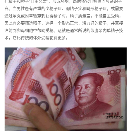
样精子和卵子“自由恋爱”，形成胚胎，然后将它们移植回母亲的子
宫。当男性患有严重的少精子症、弱精子症和畸形精子症，或需要
通过睾丸或附睾微穿刺获得精子时，精子质量差，不能自主受精，
因此有必要筛选精子，选择一个形态正常、活力好的精子，并直接
注射到卵母细胞中帮助受精。这就是通常所说的卵胞浆内单精子技
术，它比传统的体外受精花费更多。