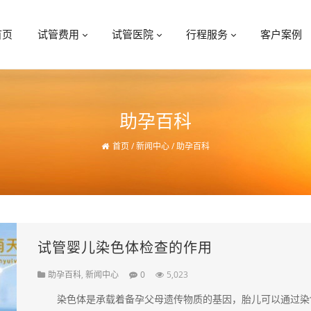
首页
试管费用
试管医院
行程服务
客户案例
助孕百科
首页
/
新闻中心
/
助孕百科
试管婴儿染色体检查的作用
助孕百科
,
新闻中心
0
5,023
染色体是承载着备孕父母遗传物质的基因，胎儿可以通过染