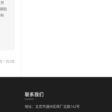
自然
周期取
期有
页 / 共3页
联系我们
地址：北京市通州区砖厂北路142号