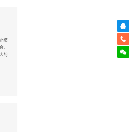
卵结
合，
大的