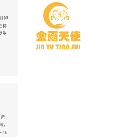
排卵
它称
发生
宫运
球。
16