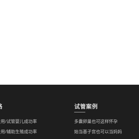
略
试管案例
用/试管婴儿成功率
多囊卵巢也可这样怀孕
用/辅助生殖成功率
始当基子宫也可以当妈妈