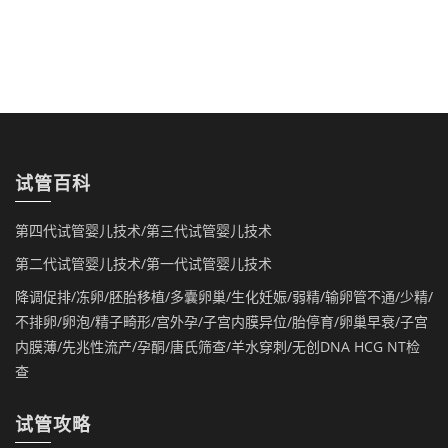
试管百科
第四代试管婴儿技术/第三代试管婴儿技术
第二代试管婴儿技术/第一代试管婴儿技术
降调促排/冻卵/胚胎移植/多囊卵巢/生化妊娠/弱精/输卵管不通/少精/
不排卵/卵泡/精子畸形/宫外孕/子宫内膜异位/胎停育/卵巢早衰/子宫
内膜薄/先兆性流产/孕酮/唐氏筛查/羊水穿刺/无创DNA HCG NT检
查
试管攻略