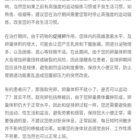
响，当然您如果之前有高强度的运动锻炼习惯或不良生活习惯，如
熬夜、吸烟等，建议您在治疗期间需要您暂时停止高强度的运动锻
炼，改变您的不良生活习惯。
在治疗期间，由于药物的
促排卵
作用，您体内的高雌激素水平、及
卵巢体积的增大，可能会让您产生乳房和下腹胀痛，阴道分泌物增
多，以及困倦、恶心等轻微不适。在此期间，由于您的卵巢体积增
大会增加卵巢扭转或破裂的风险，因此提醒各位患者，促排卵期间
您应该作息规律，避免剧烈运动和提重物，保持大小便正常，防止
胃肠道功能紊乱造成您腹部压力的突然改变。
有的患者问了，那我取完卵，卵巢体积不就小了，是否可以运动
了？其实不然，取完卵包括移植后，由于您卵巢黄体囊肿形成，卵
巢体积仍大于正常水平，因此和促排卵过程一样，您还需要避免剧
烈运动、性生活和盆浴，避免劳累和感冒，保持您大小便正常。需
要强调的是，不建议您绝对卧床休息，正常起居、每日短时间散步
并不影响您的移植成功率。如果您的身体状态感觉良好、工作性质
不劳累，您当然也可以正常上班。