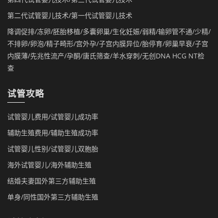
第二代试管婴儿技术/第一代试管婴儿技术
降调促排/冻卵/胚胎移植/多囊卵巢/生化妊娠/弱精/输卵管不通/少精/
不排卵/卵泡/精子畸形/宫外孕/子宫内膜异位/胎停育/卵巢早衰/子宫
内膜薄/先兆性流产/孕酮/唐氏筛查/羊水穿刺/无创DNA HCG NT检
查
试管攻略
试管婴儿费用/试管婴儿成功率
辅助生殖费用/辅助生殖成功率
试管婴儿性别/试管婴儿双胞胎
海外试管婴儿/海外辅助生殖
结婚夫妻国外第三方辅助生殖
单身/同性国外第三方辅助生殖