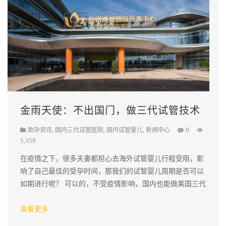
金雨天使：不出国门，做三代试管技术
助孕资讯
,
国内三代试管医院
,
国内试管婴儿
,
新闻中心
0
5,358
在疫情之下，很多夫妻都担心去海外试管婴儿行程受阻，影
响了自己最佳的受孕时间，那我们的试管婴儿周期是否可以
如期进行呢？ 可以的，不受疫情影响，国内也能做美国三代
试管婴儿辅助生殖技术。 获国家卫健委批复合法开展第三代
试管婴儿…
查看更多