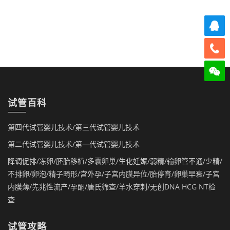
试管百科
第四代试管婴儿技术/第三代试管婴儿技术
第二代试管婴儿技术/第一代试管婴儿技术
降调促排/冻卵/胚胎移植/多囊卵巢/生化妊娠/弱精/输卵管不通/少精/
不排卵/卵泡/精子畸形/宫外孕/子宫内膜异位/胎停育/卵巢早衰/子宫
内膜薄/先兆性流产/孕酮/唐氏筛查/羊水穿刺/无创DNA HCG NT检
查
试管攻略