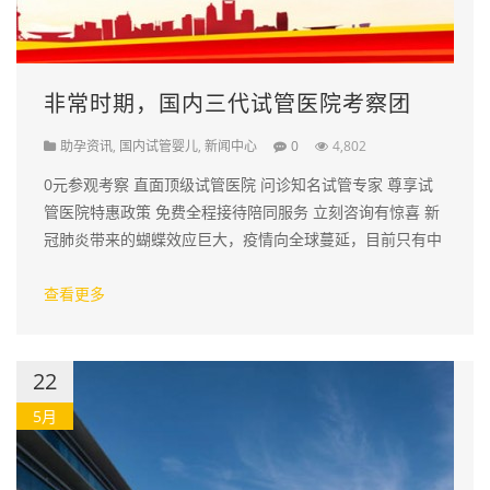
非常时期，国内三代试管医院考察团
助孕资讯
,
国内试管婴儿
,
新闻中心
0
4,802
0元参观考察 直面顶级试管医院 问诊知名试管专家 尊享试
管医院特惠政策 免费全程接待陪同服务 立刻咨询有惊喜 新
冠肺炎带来的蝴蝶效应巨大，疫情向全球蔓延，目前只有中
国进入抗疫收尾的阶段，显而易见中国变成最安全的家。 很
多…
查看更多
22
5月