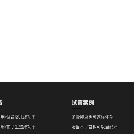
略
试管案例
用/试管婴儿成功率
多囊卵巢也可这样怀孕
用/辅助生殖成功率
始当基子宫也可以当妈妈