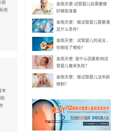
东欧
金雨天使:试管婴儿前需要做
系统
好哪些准备
金雨天使：做试管婴儿需要满
足什么条件?
金雨天使：试管婴儿的谣言，
你相信了哪些？
金雨天使: 是什么因素影响试
管婴儿着床失败？
金雨天使：做试管婴儿没年龄
限制？
育末
辅助
地